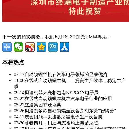
下一次的精彩展会，我们5月18-20东莞CMM再见！
本栏热点
07-17
自动锁螺丝机在汽车电子领域的显著优势
11-09
在线式自动锁螺丝机——提高生产效率，稳定生产
质
09-14
贝迪机器人亮相越南NEPCON电子展
07-25
在线式自动锁螺丝机在汽车电子行业的应用
05-27
立迪集团乔迁盛典
05-26
贝迪携多款自动锁螺丝设备亮相东莞“智博会”
04-17
展会回顾---贝迪慕尼黑电子生产设备展
03-30
暮春四月，贝迪与您相约上海慕尼黑
02-17
贝迪机器人有幸再次参与第十八届中国华南SMT学