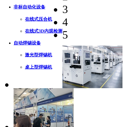
3
非标自动化设备
4
在线式压合机
在线式3D内观检测
5
自动焊锡设备
激光型焊锡机
桌上型焊锡机