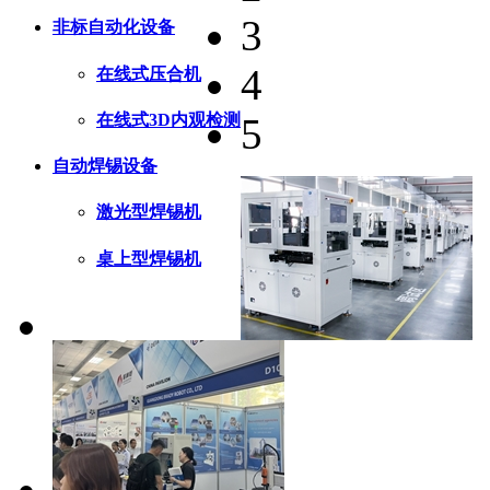
3
非标自动化设备
4
在线式压合机
在线式3D内观检测
5
自动焊锡设备
激光型焊锡机
桌上型焊锡机