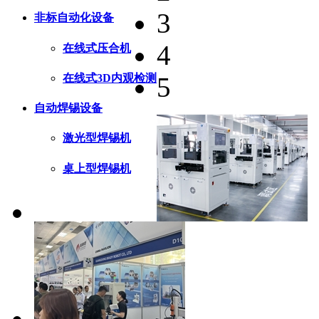
3
非标自动化设备
4
在线式压合机
在线式3D内观检测
5
自动焊锡设备
激光型焊锡机
桌上型焊锡机