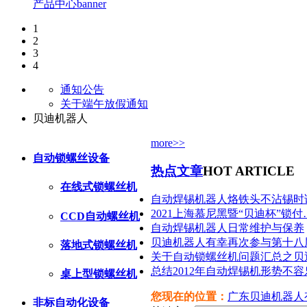
产品中心banner
1
2
3
4
通知公告
关于端午放假通知
贝迪机器人
more>>
自动锁螺丝设备
热点文章
HOT ARTICLE
在线式锁螺丝机
自动焊锡机器人烙铁头不沾锡时
2021上海慕尼黑暨“贝迪杯”锁付
CCD自动螺丝机
自动焊锡机器人日常维护与保养
贝迪机器人有幸再次参与第十八
落地式锁螺丝机
关于自动锁螺丝机问题汇总之贝
总结2012年自动焊锡机形势不容
桌上型锁螺丝机
您现在的位置：
广东贝迪机器人
非标自动化设备