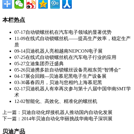
本栏热点
07-17
自动锁螺丝机在汽车电子领域的显著优势
11-09
在线式自动锁螺丝机——提高生产效率，稳定生产
质
09-14
贝迪机器人亮相越南NEPCON电子展
07-25
在线式自动锁螺丝机在汽车电子行业的应用
05-27
立迪集团乔迁盛典
05-26
贝迪携多款自动锁螺丝设备亮相东莞“智博会”
04-17
展会回顾---贝迪慕尼黑电子生产设备展
03-30
暮春四月，贝迪与您相约上海慕尼黑
02-17
贝迪机器人有幸再次参与第十八届中国华南SMT学
术
12-02
智能化、高效化、精准化的螺丝机
上一篇：
贝迪自动化焊接机器人推动国内自动化发展
下一篇：
2014年贝迪自动化华丽挑战华南电子深圳展
贝迪产品