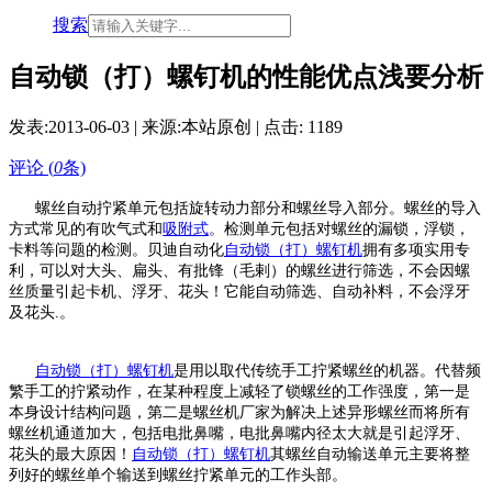
搜索
自动锁（打）螺钉机的性能优点浅要分析
发表:
2013-06-03
| 来源:本站原创 | 点击:
1189
评论 (
0
条)
螺丝自动拧紧单元包括旋转动力部分和螺丝导入部分。螺丝的导入
方式常见的有吹气式和
吸附式
。检测单元包括对螺丝的漏锁，浮锁，
卡料等问题的检测。贝迪自动化
自动锁（打）螺钉机
拥有多项实用专
利，可以对大头、扁头、有批锋（毛剌）的螺丝进行筛选，不会因螺
丝质量引起卡机、浮牙、花头！它能自动筛选、自动补料，不会浮牙
及花头.。
自动锁（打）螺钉机
是用以取代传统手工拧紧螺丝的机器。代替频
繁手工的拧紧动作，在某种程度上减轻了锁螺丝的工作强度，第一是
本身设计结构问题，第二是螺丝机厂家为解决上述异形螺丝而将所有
螺丝机通道加大，包括电批鼻嘴，电批鼻嘴内径太大就是引起浮牙、
花头的最大原因！
自动锁（打）螺钉机
其螺丝自动输送单元主要将整
列好的螺丝单个输送到螺丝拧紧单元的工作头部。